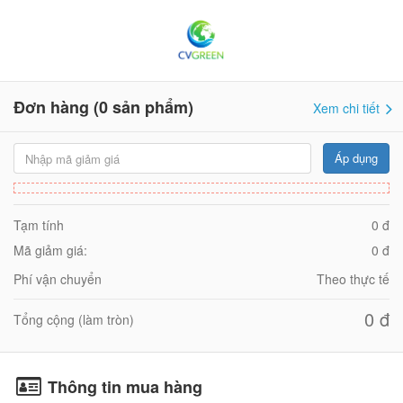
Đơn hàng
(0 sản phẩm)
Xem chi tiết
Áp dụng
Tạm tính
0
đ
Mã giảm giá:
0
đ
Phí vận chuyển
Theo thực tế
0
đ
Tổng cộng (làm tròn)
Thông tin mua hàng