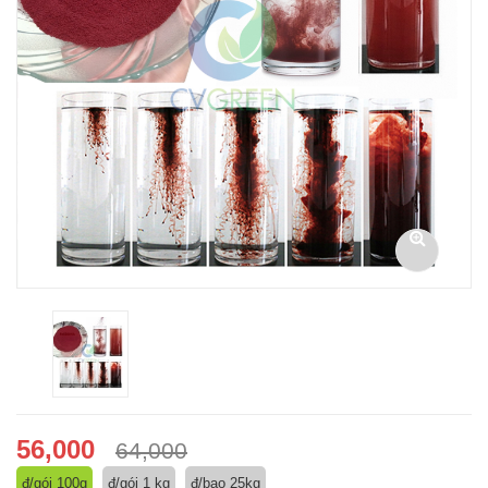
56,000
64,000
đ/gói 100g
đ/gói 1 kg
đ/bao 25kg