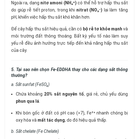
Ngoài ra, dạng
nitơ amoni (NH₄⁺)
có thể hỗ trợ hấp thu sắt
do giúp rễ tiết proton, trong khi
nitrat (NO₃⁻)
lại làm tăng
pH, khiến việc hấp thu sắt khó khăn hơn.
Để cây hấp thu sắt hiệu quả, cần có
bộ rễ tơ khỏe mạnh
và
môi trường đất thông thoáng. Bất kỳ yếu tố nào làm suy
yếu rễ đều ảnh hưởng trực tiếp đến khả năng hấp thu sắt
của cây.
5. Tại sao nên chọn Fe-EDDHA thay cho các dạng sắt thông
thường?
a. Sắt sunfat (FeSO₄)
Chứa khoảng
20% sắt nguyên tố
, giá rẻ, chủ yếu dùng
phun qua lá
.
Khi bón gốc ở đất có pH cao (>7), Fe²⁺ nhanh chóng bị
oxy hóa và
mất tác dụng
, do đó hiệu quả thấp.
b. Sắt chelate (Fe Chelate)