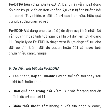
Fe-DTPA
bền vững hơn Fe-EDTA. Dạng này vẫn hoạt động
ổn định khi pH đất lên đến khoảng 7,0 và ít bị ảnh hưởng bởi
ion canxi. Tuy nhiên, ở đất có pH cao hơn nữa, hiệu quả
cũng bắt đầu giảm rõ rệt.
Fe-EDDHA
là dạng chelate có độ ổn định vượt trội nhất. Nó
vẫn duy trì hoạt tính tốt ngay cả khi pH đất lên tới khoảng
11. Đây là lý do Fe-EDDHA được xem là lựa chọn tối ưu cho
đất có tính kiềm, đất đỏ bazan hoặc đất và nước tưới
chứa nhiều canxi, magiê.
6. Ưu điểm nổi bật của Fe-EDDHA
Tan nhanh, hấp thu nhanh:
Cây có thể hấp thu ngay sau
khi tưới hoặc phun.
Hiệu quả cao trong đất kiềm:
Giữ sắt ở trạng thái ổn
định dù pH cao tới 11.
Giảm thất thoát sắt:
Không bị kết tủa hoặc bị canxi,