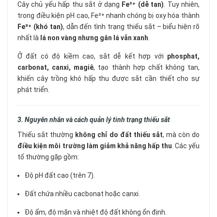
Cây chủ yếu hấp thu sắt ở dạng
Fe²⁺ (dễ tan)
. Tuy nhiên,
trong điều kiện pH cao, Fe²⁺ nhanh chóng bị oxy hóa thành
Fe³⁺ (khó tan)
, dẫn đến tình trạng thiếu sắt – biểu hiện rõ
nhất là
lá non vàng nhưng gân lá vẫn xanh
.
Ở đất có độ kiềm cao, sắt dễ kết hợp với
phosphat,
carbonat, canxi, magiê
, tạo thành hợp chất không tan,
khiến cây trồng khó hấp thu được sắt cần thiết cho sự
phát triển.
3. Nguyên nhân và cách quản lý tình trạng thiếu sắt
Thiếu sắt thường
không chỉ do đất thiếu sắt
, mà còn do
điều kiện môi trường làm giảm khả năng hấp thu
. Các yếu
tố thường gặp gồm:
Độ pH đất cao (trên 7).
Đất chứa nhiều cacbonat hoặc canxi.
Độ ẩm, độ mặn và nhiệt độ đất không ổn định.