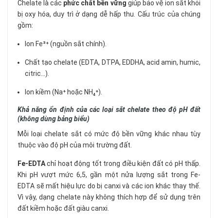
Chelate là các
phức chất bền vững
giúp bảo vệ ion sắt khỏi
bị oxy hóa, duy trì ở dạng dễ hấp thu. Cấu trúc của chúng
gồm:
Ion Fe³⁺ (nguồn sắt chính).
Chất tạo chelate (EDTA, DTPA, EDDHA, acid amin, humic,
citric...).
Ion kiềm (Na⁺ hoặc NH₄⁺).
Khả năng ổn định của các loại sắt chelate theo độ pH đất
(không dùng bảng biểu)
Mỗi loại chelate sắt có mức độ bền vững khác nhau tùy
thuộc vào độ pH của môi trường đất.
Fe-EDTA
chỉ hoạt động tốt trong điều kiện đất có pH thấp.
Khi pH vượt mức 6,5, gần một nửa lượng sắt trong Fe-
EDTA sẽ mất hiệu lực do bị canxi và các ion khác thay thế.
Vì vậy, dạng chelate này không thích hợp để sử dụng trên
đất kiềm hoặc đất giàu canxi.