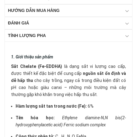
HƯỚNG DẪN MUA HÀNG
ĐÁNH GIÁ
TÍNH LƯỢNG PHA
1. Giới thiệu sản phẩm
Sắt Chelate (Fe-EDDHA)
là dạng sắt vi lượng cao cấp,
được thiết kế đặc biệt để cung cấp
nguồn sắt ổn định và
dễ hấp thu
cho cây trồng, ngay cả trong điều kiện đất có
pH cao hoặc giàu canxi – những môi trường mà cây
thường gặp khó khăn trong việc hấp thu sắt.
Hàm lượng sắt tan trong nước (Fe):
6%
Tên hóa học:
Ethylene diamine-N,N bis(2-
hydroxyphenylacetic acid) Ferric sodium complex
Công thức phân tử:
C₁₈H₁₆N₂O₆FeNa