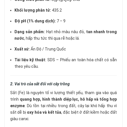
Khối lượng phân tử:
435.2
Độ pH (1% dung dịch):
7 – 9
Dạng sản phẩm:
Hạt nhỏ màu nâu đỏ,
tan nhanh trong
nước
, hấp thu tức thì qua rễ hoặc lá.
Xuất xứ:
Ấn Độ / Trung Quốc
Tài liệu kỹ thuật:
SDS – Phiếu an toàn hóa chất có sẵn
theo yêu cầu.
2. Vai trò của sắt đối với cây trồng
Sắt (Fe) là nguyên tố vi lượng thiết yếu, tham gia vào quá
trình
quang hợp, hình thành diệp lục, hô hấp và tổng hợp
enzyme
. Dù tồn tại nhiều trong đất, cây lại khó hấp thu vì
sắt dễ bị
oxy hóa và kết tủa
, đặc biệt ở đất kiềm hoặc đất
giàu canxi.