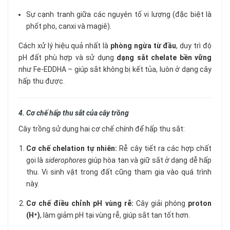
Sự cạnh tranh giữa các nguyên tố vi lượng (đặc biệt là
phốt pho, canxi và magiê).
Cách xử lý hiệu quả nhất là
phòng ngừa từ đầu
, duy trì độ
pH đất phù hợp và sử dụng
dạng sắt chelate bền vững
như Fe-EDDHA – giúp sắt không bị kết tủa, luôn ở dạng cây
hấp thu được.
4. Cơ chế hấp thu sắt của cây trồng
Cây trồng sử dụng hai cơ chế chính để hấp thu sắt:
Cơ chế chelation tự nhiên:
Rễ cây tiết ra các hợp chất
gọi là
siderophores
giúp hòa tan và giữ sắt ở dạng dễ hấp
thu. Vi sinh vật trong đất cũng tham gia vào quá trình
này.
Cơ chế điều chỉnh pH vùng rễ:
Cây giải phóng
proton
(H⁺)
, làm giảm pH tại vùng rễ, giúp sắt tan tốt hơn.