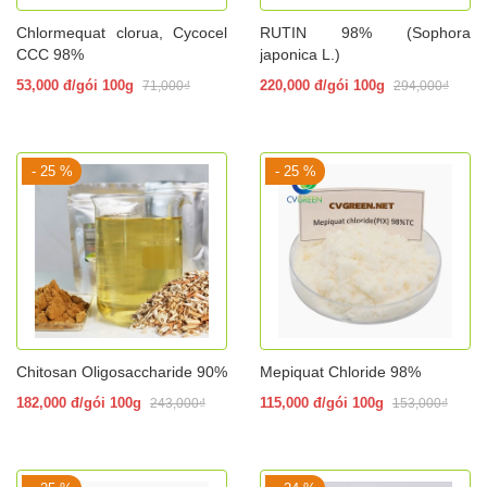
Chlormequat clorua, Cycocel
RUTIN 98% (Sophora
CCC 98%
japonica L.)
53,000 đ/gói 100g
220,000 đ/gói 100g
71,000₫
294,000₫
- 25 %
- 25 %
Chitosan Oligosaccharide 90%
Mepiquat Chloride 98%
182,000 đ/gói 100g
115,000 đ/gói 100g
243,000₫
153,000₫