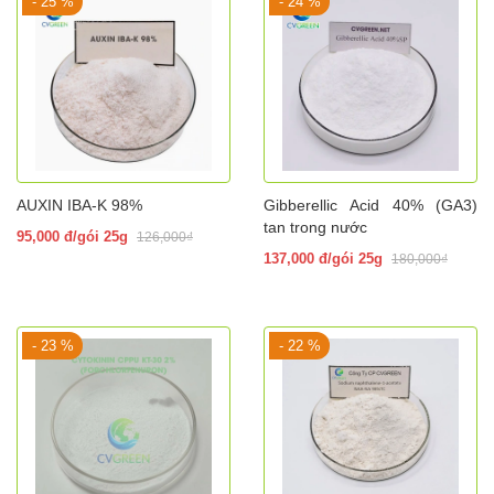
- 25 %
- 24 %
AUXIN IBA-K 98%
Gibberellic Acid 40% (GA3)
tan trong nước
95,000 đ/gói 25g
126,000₫
137,000 đ/gói 25g
180,000₫
- 23 %
- 22 %