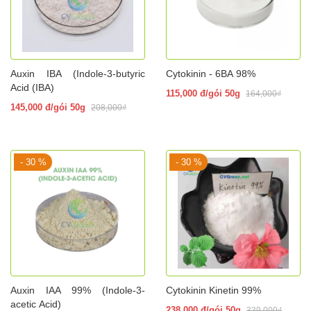
Auxin IBA (Indole-3-butyric
Cytokinin - 6BA 98%
Acid (IBA)
115,000 đ/gói 50g
164,000₫
145,000 đ/gói 50g
208,000₫
- 30 %
- 30 %
Auxin IAA 99% (Indole-3-
Cytokinin Kinetin 99%
acetic Acid)
238,000 đ/gói 50g
339,000₫