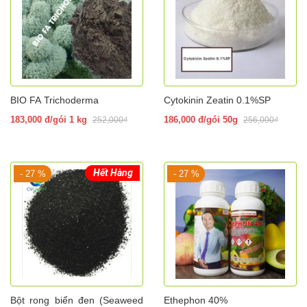
BIO FA Trichoderma
Cytokinin Zeatin 0.1%SP
183,000 đ/gói 1 kg
186,000 đ/gói 50g
252,000₫
256,000₫
Hết Hàng
- 27 %
- 27 %
Bột rong biển đen (Seaweed
Ethephon 40%