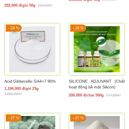
292,000 đ/gói 50g
416,000₫
- 29 %
- 28 %
Acid Gibberellic GA4+7 90%
SILICONE ADJUVANT (Chất
hoạt động bề mặt Silicon)
1,104,000 đ/gói 25g
1,550,000₫
200,000 đ/chai 500g
277,000₫
- 27 %
- 27 %