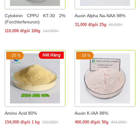
Cytokinin CPPU KT-30 2%
Auxin Alpha Na-NAA 98%
(Forchlorfenuron)
31,000 đ/gói 25g
40,000₫
110,000 đ/gói 100g
142,000₫
Hết Hàng
- 20 %
- 19 %
Amino Acid 80%
Auxin K-IAA 98%
154,000 đ/gói 1 kg
400,000 đ/gói 50g
192,000₫
494,000₫