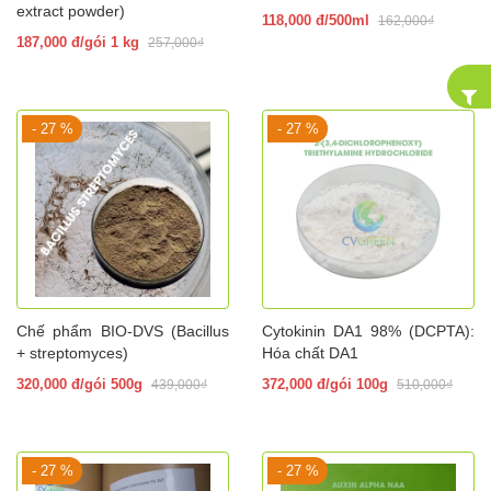
extract powder)
118,000 đ/500ml
162,000₫
187,000 đ/gói 1 kg
257,000₫
- 27 %
- 27 %
Chế phẩm BIO-DVS (Bacillus
Cytokinin DA1 98% (DCPTA):
+ streptomyces)
Hóa chất DA1
320,000 đ/gói 500g
372,000 đ/gói 100g
439,000₫
510,000₫
- 27 %
- 27 %