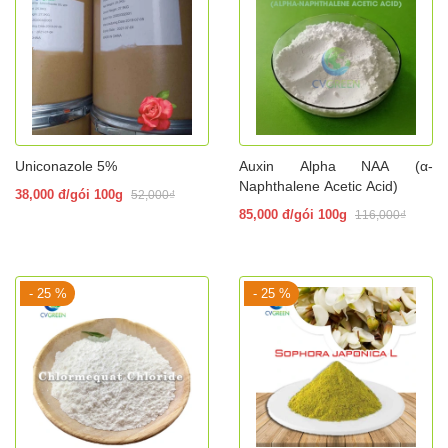
Uniconazole 5%
Auxin Alpha NAA (α-
Naphthalene Acetic Acid)
38,000 đ/gói 100g
52,000₫
85,000 đ/gói 100g
116,000₫
- 25 %
- 25 %