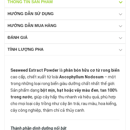
THÔNG TIN SẢN PHẨM
HƯỚNG DẪN SỬ DỤNG
HƯỚNG DẪN MUA HÀNG
ĐÁNH GIÁ
TÍNH LƯỢNG PHA
Seaweed Extract Powder
là
phân bón hữu cơ từ rong biển
cao cấp, chiết xuất từ loài
Ascophyllum Nodosum
– một
trong những loại rong biển giàu dưỡng chất nhất thế giới.
Sản phẩm dạng
bột mịn, hạt hoặc vảy màu đen
,
tan 100%
trong nước
, giúp cây hấp thu nhanh và hiệu quả, phù hợp
cho mọi loại cây trồng như cây ăn trái, rau màu, hoa kiểng,
cây công nghiệp, thậm chí cả thủy canh.
Thành phần dinh dưỡng nổi bật