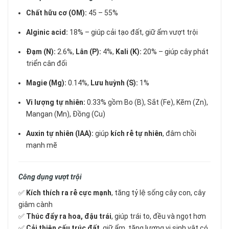
Chất hữu cơ (OM):
45 – 55%
Alginic acid:
18% – giúp cải tạo đất, giữ ẩm vượt trội
Đạm (N):
2.6%,
Lân (P):
4%,
Kali (K):
20% – giúp cây phát
triển cân đối
Magie (Mg):
0.14%,
Lưu huỳnh (S):
1%
Vi lượng tự nhiên:
0.33% gồm Bo (B), Sắt (Fe), Kẽm (Zn),
Mangan (Mn), Đồng (Cu)
Auxin tự nhiên (IAA):
giúp
kích rễ tự nhiên
, đâm chồi
mạnh mẽ
Công dụng vượt trội
✅
Kích thích ra rễ cực mạnh
, tăng tỷ lệ sống cây con, cây
giâm cành
✅
Thúc đẩy ra hoa, đậu trái
, giúp trái to, đều và ngọt hơn
✅
Cải thiện cấu trúc đất
, giữ ẩm, tăng lượng vi sinh vật có