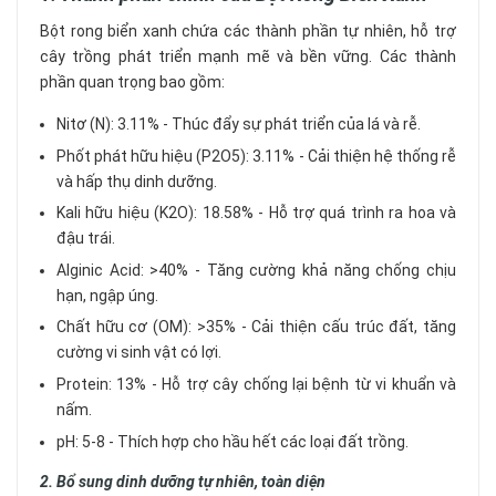
Bột rong biển xanh chứa các thành phần tự nhiên, hỗ trợ
cây trồng phát triển mạnh mẽ và bền vững. Các thành
phần quan trọng bao gồm:
Nitơ (N): 3.11% - Thúc đẩy sự phát triển của lá và rễ.
Phốt phát hữu hiệu (P2O5): 3.11% - Cải thiện hệ thống rễ
và hấp thụ dinh dưỡng.
Kali hữu hiệu (K2O): 18.58% - Hỗ trợ quá trình ra hoa và
đậu trái.
Alginic Acid: >40% - Tăng cường khả năng chống chịu
hạn, ngập úng.
Chất hữu cơ (OM): >35% - Cải thiện cấu trúc đất, tăng
cường vi sinh vật có lợi.
Protein: 13% - Hỗ trợ cây chống lại bệnh từ vi khuẩn và
nấm.
pH: 5-8 - Thích hợp cho hầu hết các loại đất trồng.
2. Bổ sung dinh dưỡng tự nhiên, toàn diện