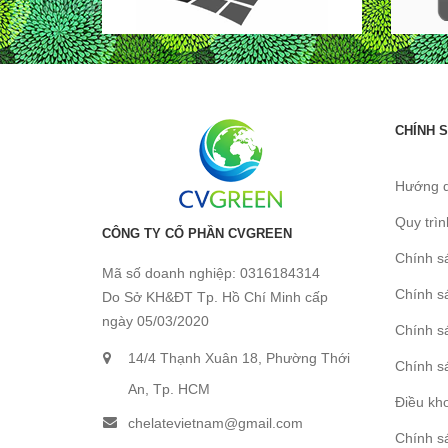
CHÍNH 
Hướng 
Quy trì
CÔNG TY CỔ PHẦN CVGREEN
Chính s
Mã số doanh nghiệp: 0316184314
Chính s
Do Sở KH&ĐT Tp. Hồ Chí Minh cấp
ngày 05/03/2020
Chính s
14/4 Thạnh Xuân 18, Phường Thới
Chính sá
An, Tp. HCM
Điều kh
chelatevietnam@gmail.com
Chính sá