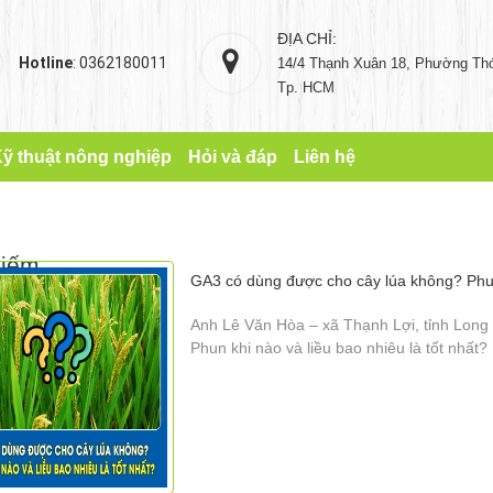
ĐỊA CHỈ:
Hotline
: 0362180011
14/4 Thạnh Xuân 18, Phường Thớ
Tp. HCM
ỹ thuật nông nghiệp
Hỏi và đáp
Liên hệ
kiếm
GA3 có dùng được cho cây lúa không? Phun 
Anh Lê Văn Hòa – xã Thạnh Lợi, tỉnh Long
Phun khi nào và liều bao nhiêu là tốt nhất?