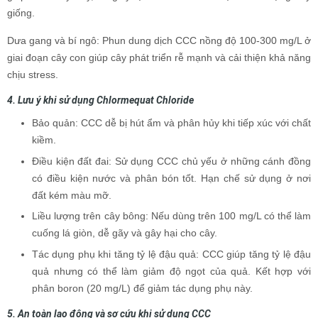
giống.
Dưa gang và bí ngô: Phun dung dịch CCC nồng độ 100-300 mg/L ở
giai đoạn cây con giúp cây phát triển rễ mạnh và cải thiện khả năng
chịu stress.
4. Lưu ý khi sử dụng Chlormequat Chloride
Bảo quản: CCC dễ bị hút ẩm và phân hủy khi tiếp xúc với chất
kiềm.
Điều kiện đất đai: Sử dụng CCC chủ yếu ở những cánh đồng
có điều kiện nước và phân bón tốt. Hạn chế sử dụng ở nơi
đất kém màu mỡ.
Liều lượng trên cây bông: Nếu dùng trên 100 mg/L có thể làm
cuống lá giòn, dễ gãy và gây hại cho cây.
Tác dụng phụ khi tăng tỷ lệ đậu quả: CCC giúp tăng tỷ lệ đậu
quả nhưng có thể làm giảm độ ngọt của quả. Kết hợp với
phân boron (20 mg/L) để giảm tác dụng phụ này.
5. An toàn lao động và sơ cứu khi sử dụng CCC