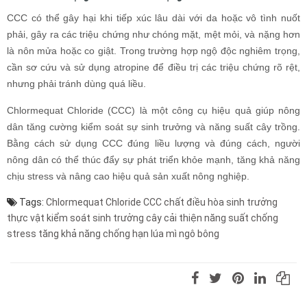
CCC có thể gây hại khi tiếp xúc lâu dài với da hoặc vô tình nuốt
phải, gây ra các triệu chứng như chóng mặt, mệt mỏi, và nặng hơn
là nôn mửa hoặc co giật. Trong trường hợp ngộ độc nghiêm trọng,
cần sơ cứu và sử dụng atropine để điều trị các triệu chứng rõ rệt,
nhưng phải tránh dùng quá liều.
Chlormequat Chloride (CCC) là một công cụ hiệu quả giúp nông
dân tăng cường kiểm soát sự sinh trưởng và năng suất cây trồng.
Bằng cách sử dụng CCC đúng liều lượng và đúng cách, người
nông dân có thể thúc đẩy sự phát triển khỏe mạnh, tăng khả năng
chịu stress và nâng cao hiệu quả sản xuất nông nghiệp.
Tags:
Chlormequat Chloride
CCC
chất điều hòa sinh trưởng
thực vật
kiểm soát sinh trưởng cây
cải thiện năng suất
chống
stress
tăng khả năng chống hạn
lúa mì
ngô
bông