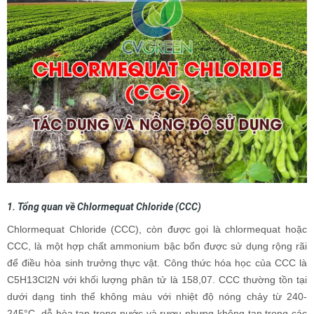
1. Tổng quan về Chlormequat Chloride (CCC)
Chlormequat Chloride (CCC), còn được gọi là chlormequat hoặc
CCC, là một hợp chất ammonium bậc bốn được sử dụng rộng rãi
để điều hòa sinh trưởng thực vật. Công thức hóa học của CCC là
C5H13Cl2N với khối lượng phân tử là 158,07. CCC thường tồn tại
dưới dạng tinh thể không màu với nhiệt độ nóng chảy từ 240-
245°C, dễ hòa tan trong nước và rượu nhưng không tan trong các