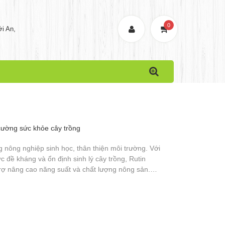
0
i An,
 cường sức khỏe cây trồng
g nông nghiệp sinh học, thân thiện môi trường. Với
 đề kháng và ổn định sinh lý cây trồng, Rutin
rợ nâng cao năng suất và chất lượng nông sản.
 thuốc hóa học, việc ứng dụng Rutin hợp lý sẽ là
n đại.