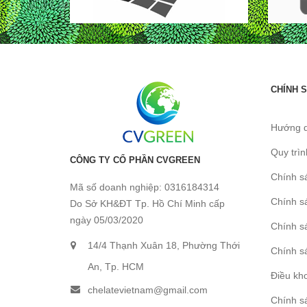
CHÍNH 
Hướng 
Quy trì
CÔNG TY CỔ PHẦN CVGREEN
Chính s
Mã số doanh nghiệp: 0316184314
Chính s
Do Sở KH&ĐT Tp. Hồ Chí Minh cấp
ngày 05/03/2020
Chính s
14/4 Thạnh Xuân 18, Phường Thới
Chính sá
An, Tp. HCM
Điều kh
chelatevietnam@gmail.com
Chính sá