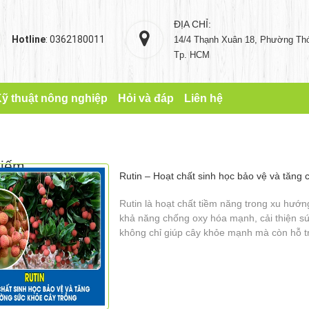
ĐỊA CHỈ:
Hotline
: 0362180011
14/4 Thạnh Xuân 18, Phường Thớ
Tp. HCM
ỹ thuật nông nghiệp
Hỏi và đáp
Liên hệ
kiếm
Rutin – Hoạt chất sinh học bảo vệ và tăng
Rutin là hoạt chất tiềm năng trong xu hướn
khả năng chống oxy hóa mạnh, cải thiện sức
không chỉ giúp cây khỏe mạnh mà còn hỗ t
Trong bối cảnh biến đổi khí hậu và hạn chế
giải pháp bền vững cho người nông dân hiệ