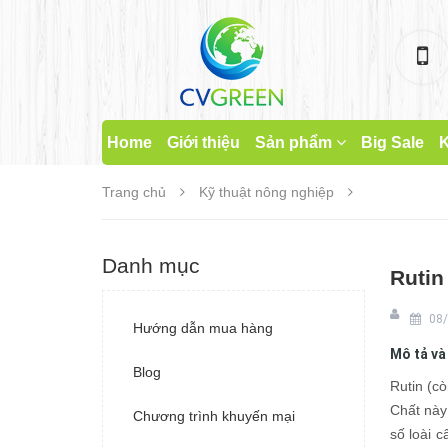
Home
Giới thiệu
Sản phẩm
Big Sale
K
Trang chủ
Kỹ thuật nông nghiệp
Danh mục
Rutin
08/
Hướng dẫn mua hàng
Mô tả và
Blog
Rutin (c
Chất này
Chương trình khuyến mại
số loài 