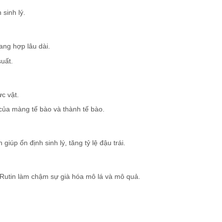
sinh lý.
ang hợp lâu dài.
suất.
c vật.
của màng tế bào và thành tế bào.
iúp ổn định sinh lý, tăng tỷ lệ đậu trái.
Rutin làm chậm sự già hóa mô lá và mô quả.