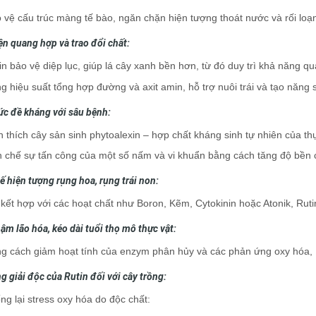
 vệ cấu trúc màng tế bào, ngăn chặn hiện tượng thoát nước và rối loạn 
iện quang hợp và trao đổi chất:
in bảo vệ diệp lục, giúp lá cây xanh bền hơn, từ đó duy trì khả năng qu
g hiệu suất tổng hợp đường và axit amin, hỗ trợ nuôi trái và tạo năng 
ức đề kháng với sâu bệnh:
h thích cây sản sinh phytoalexin – hợp chất kháng sinh tự nhiên của thự
 chế sự tấn công của một số nấm và vi khuẩn bằng cách tăng độ bền 
ế hiện tượng rụng hoa, rụng trái non:
 kết hợp với các hoạt chất như Boron, Kẽm, Cytokinin hoặc Atonik, Rutin g
ậm lão hóa, kéo dài tuổi thọ mô thực vật:
g cách giảm hoạt tính của enzym phân hủy và các phản ứng oxy hóa, 
g giải độc của Rutin đối với cây trồng:
lại stress oxy hóa do độc chất: