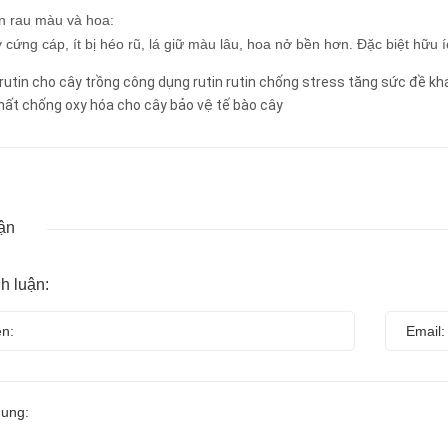
n rau màu và hoa:
 cứng cáp, ít bị héo rũ, lá giữ màu lâu, hoa nở bền hơn. Đặc biệt hữu í
rutin cho cây trồng
công dụng rutin
rutin chống stress
tăng sức đề kh
hất chống oxy hóa cho cây
bảo vệ tế bào cây
ận
nh luận: