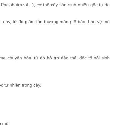
, Paclobutrazol…), cơ thể cây sản sinh nhiều gốc tự do
do này, từ đó giảm tổn thương màng tế bào, bảo vệ mô
yme chuyển hóa, từ đó hỗ trợ đào thải độc tố nội sinh
c tự nhiên trong cây.
o mô.