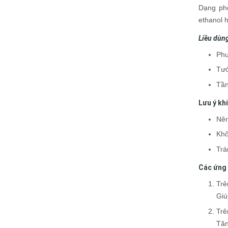
Dạng phổ
ethanol 
Liều dùn
Phu
Tướ
Tần
Lưu ý kh
Nên
Khô
Trá
Các ứng 
Trê
Giú
Trê
Tăn