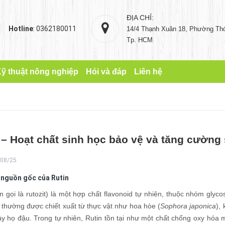
ĐỊA CHỈ:
Hotline
: 0362180011
14/4 Thạnh Xuân 18, Phường Thớ
Tp. HCM
ỹ thuật nông nghiệp
Hỏi và đáp
Liên hệ
 – Hoạt chất sinh học bảo vệ và tăng cường
08/25
 nguồn gốc của Rutin
òn gọi là rutozit) là một hợp chất flavonoid tự nhiên, thuộc nhóm gl
 thường được chiết xuất từ thực vật như hoa hòe (
Sophora japonica
),
cây họ đậu. Trong tự nhiên, Rutin tồn tại như một chất chống oxy hóa