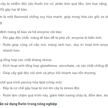
 cây bị nhiễm độc (do thuốc trừ cỏ, phân bón quá liều, kim loại nặng
S) gây hại tế bào.
in là một flavonoid chống oxy hóa mạnh, giúp trung hòa các gốc tự 
g.
định màng tế bào và hệ enzyme nội bào:
Khi gặp độc chất, màng tế bào dễ bị phá vỡ, enzyme bị biến tính.
Rutin giúp củng cố cấu trúc màng sinh học, duy trì hoạt tính enz
nhanh hơn.
g tổng hợp các chất kháng stress:
Kích hoạt sinh tổng hợp glutathione, ascorbate, và các chất chống độ
Giúp cây giải độc nội sinh và phục hồi nhanh sau tổn thương.
chế quá trình peroxy hóa lipid (cháy mô):
Đây là cơ chế gây hoại tử mô khi cây bị stress độc.
Rutin làm chậm quá trình này, giảm hiện tượng cháy lá, đốm đen, te
n sử dụng Rutin trong nông nghiệp