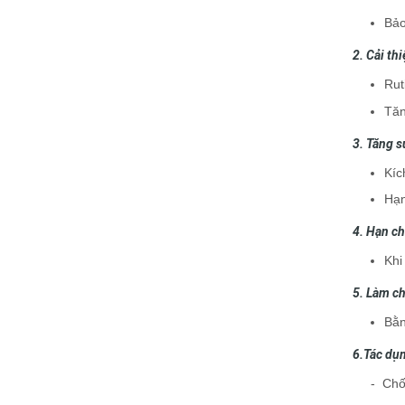
Bảo
2. Cải th
Rut
Tăn
3. Tăng s
Kíc
Hạn
4. Hạn ch
Khi
5. Làm ch
Bằn
6.Tác dụn
- Chống 