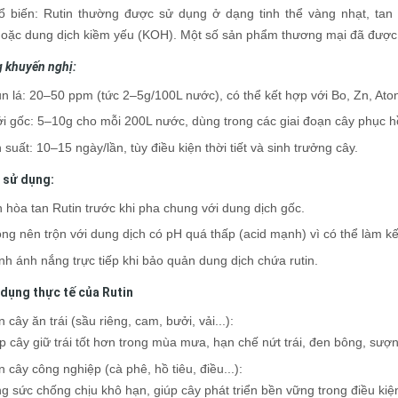
 biến: Rutin thường được sử dụng ở dạng tinh thể vàng nhạt, tan 
hoặc dung dịch kiềm yếu (KOH). Một số sản phẩm thương mại đã được x
g khuyến nghị:
n lá: 20–50 ppm (tức 2–5g/100L nước), có thể kết hợp với Bo, Zn, Ato
i gốc: 5–10g cho mỗi 200L nước, dùng trong các giai đoạn cây phục hồi
 suất: 10–15 ngày/lần, tùy điều kiện thời tiết và sinh trưởng cây.
i sử dụng:
 hòa tan Rutin trước khi pha chung với dung dịch gốc.
ng nên trộn với dung dịch có pH quá thấp (acid mạnh) vì có thể làm kế
nh ánh nắng trực tiếp khi bảo quản dung dịch chứa rutin.
dụng thực tế của Rutin
n cây ăn trái (sầu riêng, cam, bưởi, vải...):
p cây giữ trái tốt hơn trong mùa mưa, hạn chế nứt trái, đen bông, sượ
n cây công nghiệp (cà phê, hồ tiêu, điều...):
g sức chống chịu khô hạn, giúp cây phát triển bền vững trong điều kiệ