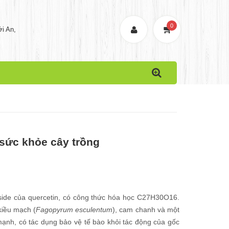
0
i An,
 sức khỏe cây trồng
ycoside của quercetin, có công thức hóa học C27H30O16.
 kiều mạch (
Fagopyrum esculentum
), cam chanh và một
 mạnh, có tác dụng bảo vệ tế bào khỏi tác động của gốc