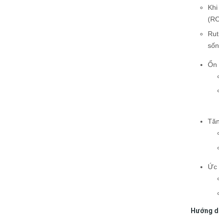
Khi
(RO
Rut
sốn
Ổn 
Tăn
Ức 
Hướng dẫ