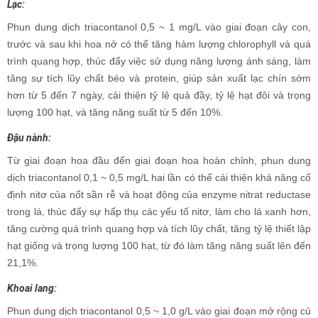
Lạc:
Phun dung dịch triacontanol 0,5 ~ 1 mg/L vào giai đoạn cây con,
trước và sau khi hoa nở có thể tăng hàm lượng chlorophyll và quá
trình quang hợp, thúc đẩy việc sử dụng năng lượng ánh sáng, làm
tăng sự tích lũy chất béo và protein, giúp sản xuất lạc chín sớm
hơn từ 5 đến 7 ngày, cải thiện tỷ lệ quả đầy, tỷ lệ hạt đôi và trọng
lượng 100 hạt, và tăng năng suất từ 5 đến 10%.
Đậu nành:
Từ giai đoạn hoa đầu đến giai đoạn hoa hoàn chỉnh, phun dung
dịch triacontanol 0,1 ~ 0,5 mg/L hai lần có thể cải thiện khả năng cố
định nitơ của nốt sần rễ và hoạt động của enzyme nitrat reductase
trong lá, thúc đẩy sự hấp thụ các yếu tố nitơ, làm cho lá xanh hơn,
tăng cường quá trình quang hợp và tích lũy chất, tăng tỷ lệ thiết lập
hạt giống và trọng lượng 100 hạt, từ đó làm tăng năng suất lên đến
21,1%.
Khoai lang:
Phun dung dịch triacontanol 0,5 ~ 1,0 g/L vào giai đoạn mở rộng củ