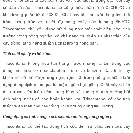
được chiết xuất từ các loại thực vật, đặc biệt là trong các loài cây
có dầu và sáp. Triacontanol có công thức phân tử là C30H62O và
khối lượng phân tử là 438,81. Chất này tồn tại dưới dạng tinh thể
trắng bong tróc với nhiệt độ nóng chảy vào khoảng 86,5°C.
Triacontanol chủ yếu được sử dụng như một chất điều hòa sinh
trưởng trong nông nghiệp, có khả năng cải thiện sự phát triển của
cây trồng, tăng năng suất và chất lượng nông sản.
Tính chất vật lý và hóa học
Triacontanol không hòa tan trong nước nhưng lại tan trong các
dung môi hữu cơ như cloroform, ete, và benzen. Đặc tính này
khiến nó có thể được ứng dụng rộng rãi trong nông nghiệp dưới
dạng dung dịch phun qua lá hoặc ngâm hạt giống. Chất này rất ổn
định trong điều kiện kiềm trung bình và không bị ảnh hưởng bởi
ánh sáng, nhiệt độ cao hoặc không khí. Triacontanol có độc tính
thấp và an toàn cho cây trồng khi sử dụng đúng liều lượng.
Công dụng và tính năng của triacontanol trong nông nghiệp
Triacontanol có thể tác động tích cực đến sự phát triển của cây