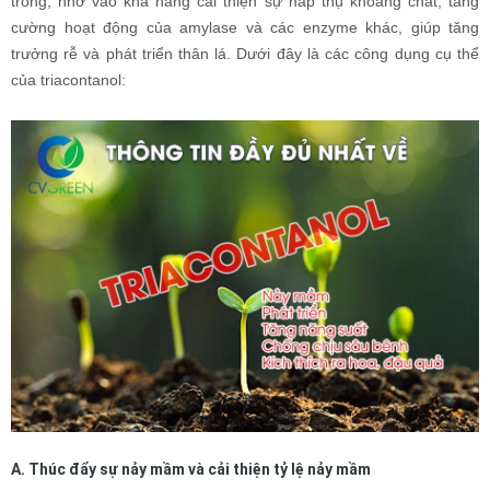
trồng, nhờ vào khả năng cải thiện sự hấp thụ khoáng chất, tăng
cường hoạt động của amylase và các enzyme khác, giúp tăng
trưởng rễ và phát triển thân lá. Dưới đây là các công dụng cụ thể
của triacontanol:
A. Thúc đẩy sự nảy mầm và cải thiện tỷ lệ nảy mầm