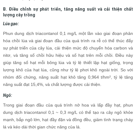
B. Điều chỉnh sự phát triển, tăng năng suất và cải thiện chất
lượng cây trồng
Lúa gạo:
Phun dung dịch triacontanol 0,1 mg/L một lần vào giai đoạn phân
hóa chồi lúa và giai đoạn đầu của quá trình ra rễ có thể thúc đẩy
sự phát triển của cây lúa, cải thiện mức độ chuyển hóa carbon và
nitơ, và tăng số chồi hữu hiệu và số hạt trên mỗi chồi. Điều này
giúp tăng số hạt mỗi bông lúa và tỷ lệ thiết lập hạt giống, trọng
lượng khô của hạt lúa, cũng như tỷ lệ phơi khô ngoài trời. So với
nhóm đối chứng, năng suất hạt khô tăng 0,964 t/hm², tỷ lệ tăng
năng suất đạt 15,4%, và chất lượng được cải thiện.
Ngô:
Trong giai đoạn đầu của quá trình nở hoa và lấp đầy hạt, phun
dung dịch triacontanol 0,1 ~ 0,3 mg/L có thể tạo ra cây ngô khỏe
mạnh, bắp ngô lớn, hạt đầy đặn và đồng đều, giảm tình trạng cháy
lá và kéo dài thời gian chức năng của lá.