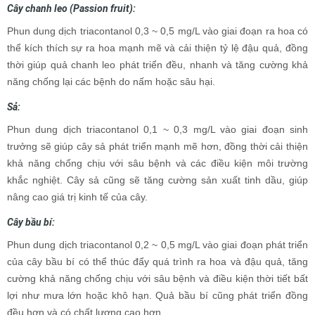
Cây chanh leo (Passion fruit):
Phun dung dịch triacontanol 0,3 ~ 0,5 mg/L vào giai đoạn ra hoa có
thể kích thích sự ra hoa mạnh mẽ và cải thiện tỷ lệ đậu quả, đồng
thời giúp quả chanh leo phát triển đều, nhanh và tăng cường khả
năng chống lại các bệnh do nấm hoặc sâu hại.
Sả:
Phun dung dịch triacontanol 0,1 ~ 0,3 mg/L vào giai đoạn sinh
trưởng sẽ giúp cây sả phát triển mạnh mẽ hơn, đồng thời cải thiện
khả năng chống chịu với sâu bệnh và các điều kiện môi trường
khắc nghiệt. Cây sả cũng sẽ tăng cường sản xuất tinh dầu, giúp
nâng cao giá trị kinh tế của cây.
Cây bầu bí:
Phun dung dịch triacontanol 0,2 ~ 0,5 mg/L vào giai đoạn phát triển
của cây bầu bí có thể thúc đẩy quá trình ra hoa và đậu quả, tăng
cường khả năng chống chịu với sâu bệnh và điều kiện thời tiết bất
lợi như mưa lớn hoặc khô hạn. Quả bầu bí cũng phát triển đồng
đều hơn và có chất lượng cao hơn.