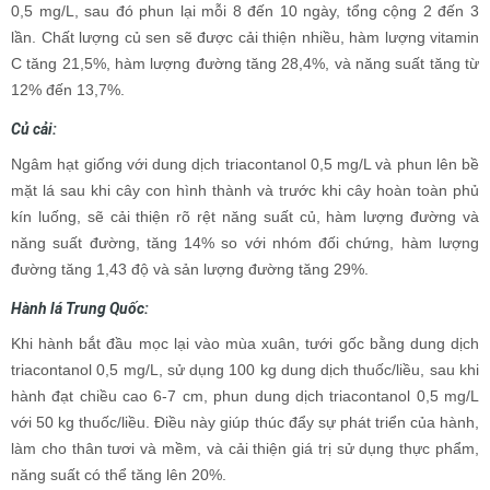
0,5 mg/L, sau đó phun lại mỗi 8 đến 10 ngày, tổng cộng 2 đến 3
lần. Chất lượng củ sen sẽ được cải thiện nhiều, hàm lượng vitamin
C tăng 21,5%, hàm lượng đường tăng 28,4%, và năng suất tăng từ
12% đến 13,7%.
Củ cải:
Ngâm hạt giống với dung dịch triacontanol 0,5 mg/L và phun lên bề
mặt lá sau khi cây con hình thành và trước khi cây hoàn toàn phủ
kín luống, sẽ cải thiện rõ rệt năng suất củ, hàm lượng đường và
năng suất đường, tăng 14% so với nhóm đối chứng, hàm lượng
đường tăng 1,43 độ và sản lượng đường tăng 29%.
Hành lá Trung Quốc:
Khi hành bắt đầu mọc lại vào mùa xuân, tưới gốc bằng dung dịch
triacontanol 0,5 mg/L, sử dụng 100 kg dung dịch thuốc/liều, sau khi
hành đạt chiều cao 6-7 cm, phun dung dịch triacontanol 0,5 mg/L
với 50 kg thuốc/liều. Điều này giúp thúc đẩy sự phát triển của hành,
làm cho thân tươi và mềm, và cải thiện giá trị sử dụng thực phẩm,
năng suất có thể tăng lên 20%.