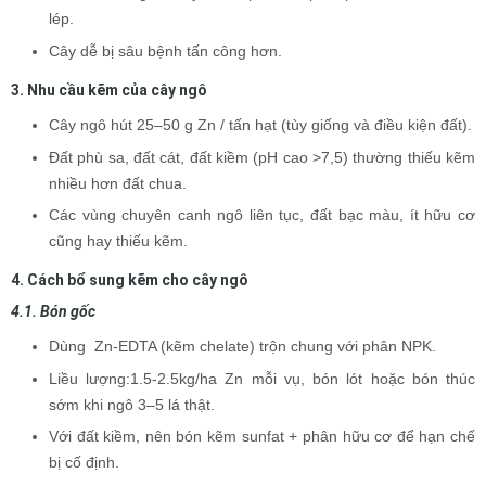
lép.
Cây dễ bị sâu bệnh tấn công hơn.
3. Nhu cầu kẽm của cây ngô
Cây ngô hút 25–50 g Zn / tấn hạt (tùy giống và điều kiện đất).
Đất phù sa, đất cát, đất kiềm (pH cao >7,5) thường thiếu kẽm
nhiều hơn đất chua.
Các vùng chuyên canh ngô liên tục, đất bạc màu, ít hữu cơ
cũng hay thiếu kẽm.
4. Cách bổ sung kẽm cho cây ngô
4.1. Bón gốc
Dùng Zn-EDTA (kẽm chelate) trộn chung với phân NPK.
Liều lượng:1.5-2.5kg/ha Zn mỗi vụ, bón lót hoặc bón thúc
sớm khi ngô 3–5 lá thật.
Với đất kiềm, nên bón kẽm sunfat + phân hữu cơ để hạn chế
bị cố định.