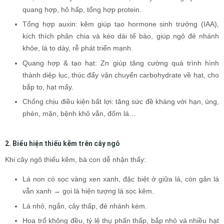
quang hợp, hô hấp, tổng hợp protein.
Tổng hợp auxin: kẽm giúp tạo hormone sinh trưởng (IAA),
kích thích phân chia và kéo dài tế bào, giúp ngô đẻ nhánh
khỏe, lá to dày, rễ phát triển mạnh.
Quang hợp & tạo hạt: Zn giúp tăng cường quá trình hình
thành diệp lục, thúc đẩy vận chuyển carbohydrate về hạt, cho
bắp to, hạt mẩy.
Chống chịu điều kiện bất lợi: tăng sức đề kháng với hạn, úng,
phèn, mặn, bệnh khô vằn, đốm lá…
2. Biểu hiện thiếu kẽm trên cây ngô
Khi cây ngô thiếu kẽm, bà con dễ nhận thấy:
Lá non có sọc vàng xen xanh, đặc biệt ở giữa lá, còn gân lá
vẫn xanh → gọi là hiện tượng lá sọc kẽm.
Lá nhỏ, ngắn, cây thấp, đẻ nhánh kém.
Hoa trổ không đều, tỷ lệ thụ phấn thấp, bắp nhỏ và nhiều hạt