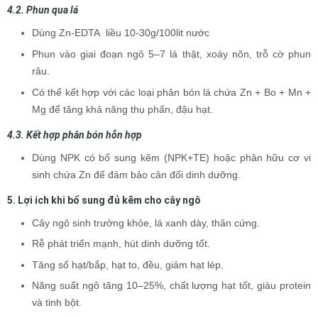
4.2. Phun qua lá
Dùng Zn-EDTA liều 10-30g/100lit nước
Phun vào giai đoạn ngô 5–7 lá thật, xoáy nõn, trỗ cờ phun
râu.
Có thể kết hợp với các loại phân bón lá chứa Zn + Bo + Mn +
Mg để tăng khả năng thụ phấn, đậu hạt.
4.3. Kết hợp phân bón hỗn hợp
Dùng NPK có bổ sung kẽm (NPK+TE) hoặc phân hữu cơ vi
sinh chứa Zn để đảm bảo cân đối dinh dưỡng.
5. Lợi ích khi bổ sung đủ kẽm cho cây ngô
Cây ngô sinh trưởng khỏe, lá xanh dày, thân cứng.
Rễ phát triển mạnh, hút dinh dưỡng tốt.
Tăng số hạt/bắp, hạt to, đều, giảm hạt lép.
Năng suất ngô tăng 10–25%, chất lượng hạt tốt, giàu protein
và tinh bột.